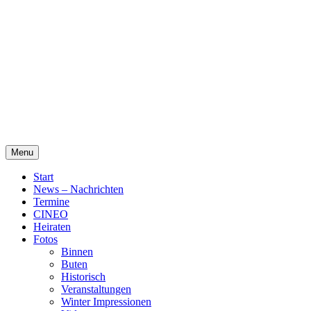
Skip
Alte Wassermühle Friesoythe
to
content
Menu
Start
News – Nachrichten
Termine
CINEO
Heiraten
Fotos
Binnen
Buten
Historisch
Veranstaltungen
Winter Impressionen