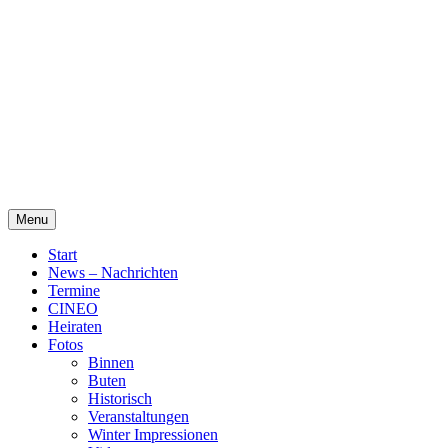
Skip
Alte Wassermühle Friesoythe
to
content
Menu
Start
News – Nachrichten
Termine
CINEO
Heiraten
Fotos
Binnen
Buten
Historisch
Veranstaltungen
Winter Impressionen