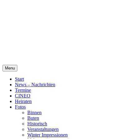
Skip
Alte Wassermühle Friesoythe
to
content
Menu
Start
News – Nachrichten
Termine
CINEO
Heiraten
Fotos
Binnen
Buten
Historisch
Veranstaltungen
Winter Impressionen