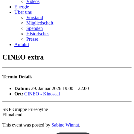
Videos
Energie
Über uns
Vorstand
Mitgliedschaft
Spenden
Historisches
Presse
Anfahrt
CINEO extra
Termin Details
Datum:
29. Januar 2026 19:00
–
22:00
Ort:
CINEO - Kinosaal
SKF Gruppe Friesoythe
Filmabend
This event was posted by
Sabine Winnat
.