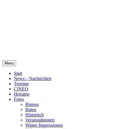
Skip
Alte Wassermühle Friesoythe
to
content
Menu
Start
News – Nachrichten
Termine
CINEO
Heiraten
Fotos
Binnen
Buten
Historisch
Veranstaltungen
Winter Impressionen