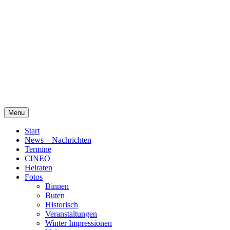
Skip
Alte Wassermühle Friesoythe
to
content
Menu
Start
News – Nachrichten
Termine
CINEO
Heiraten
Fotos
Binnen
Buten
Historisch
Veranstaltungen
Winter Impressionen