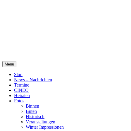
Skip
Alte Wassermühle Friesoythe
to
content
Menu
Start
News – Nachrichten
Termine
CINEO
Heiraten
Fotos
Binnen
Buten
Historisch
Veranstaltungen
Winter Impressionen