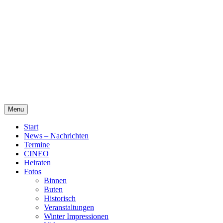
Skip
Alte Wassermühle Friesoythe
to
content
Menu
Start
News – Nachrichten
Termine
CINEO
Heiraten
Fotos
Binnen
Buten
Historisch
Veranstaltungen
Winter Impressionen