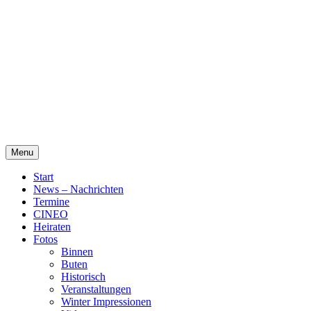
Skip
Alte Wassermühle Friesoythe
to
content
Menu
Start
News – Nachrichten
Termine
CINEO
Heiraten
Fotos
Binnen
Buten
Historisch
Veranstaltungen
Winter Impressionen