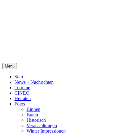
Skip
Alte Wassermühle Friesoythe
to
content
Menu
Start
News – Nachrichten
Termine
CINEO
Heiraten
Fotos
Binnen
Buten
Historisch
Veranstaltungen
Winter Impressionen