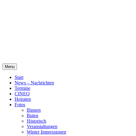
Skip
Alte Wassermühle Friesoythe
to
content
Menu
Start
News – Nachrichten
Termine
CINEO
Heiraten
Fotos
Binnen
Buten
Historisch
Veranstaltungen
Winter Impressionen