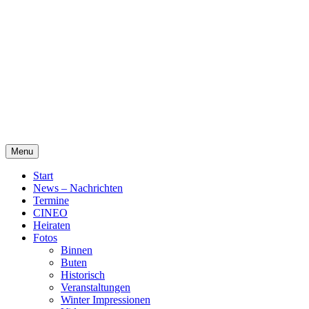
Skip
Alte Wassermühle Friesoythe
to
content
Menu
Start
News – Nachrichten
Termine
CINEO
Heiraten
Fotos
Binnen
Buten
Historisch
Veranstaltungen
Winter Impressionen