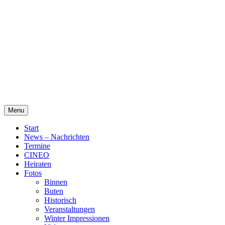
Skip
Alte Wassermühle Friesoythe
to
content
Menu
Start
News – Nachrichten
Termine
CINEO
Heiraten
Fotos
Binnen
Buten
Historisch
Veranstaltungen
Winter Impressionen