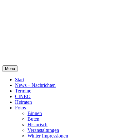
Skip
Alte Wassermühle Friesoythe
to
content
Menu
Start
News – Nachrichten
Termine
CINEO
Heiraten
Fotos
Binnen
Buten
Historisch
Veranstaltungen
Winter Impressionen