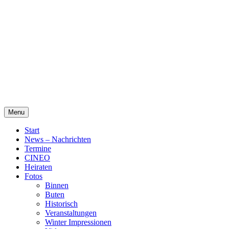
Skip
Alte Wassermühle Friesoythe
to
content
Menu
Start
News – Nachrichten
Termine
CINEO
Heiraten
Fotos
Binnen
Buten
Historisch
Veranstaltungen
Winter Impressionen