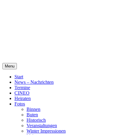
Skip
Alte Wassermühle Friesoythe
to
content
Menu
Start
News – Nachrichten
Termine
CINEO
Heiraten
Fotos
Binnen
Buten
Historisch
Veranstaltungen
Winter Impressionen