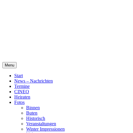
Skip
Alte Wassermühle Friesoythe
to
content
Menu
Start
News – Nachrichten
Termine
CINEO
Heiraten
Fotos
Binnen
Buten
Historisch
Veranstaltungen
Winter Impressionen