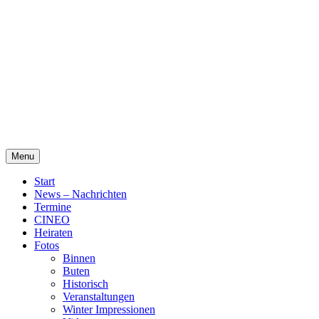
Skip
Alte Wassermühle Friesoythe
to
content
Menu
Start
News – Nachrichten
Termine
CINEO
Heiraten
Fotos
Binnen
Buten
Historisch
Veranstaltungen
Winter Impressionen