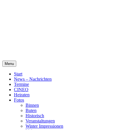
Skip
Alte Wassermühle Friesoythe
to
content
Menu
Start
News – Nachrichten
Termine
CINEO
Heiraten
Fotos
Binnen
Buten
Historisch
Veranstaltungen
Winter Impressionen