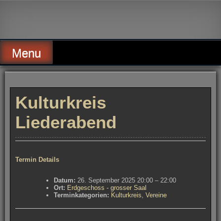
Skip
to
Alte Wassermühle Friesoythe
content
Menu
Kulturkreis
Liederabend
Termin Details
Datum:
26. September 2025 20:00
–
22:00
Ort:
Erdgeschoss - grosser Saal
Terminkategorien:
Kulturkreis
,
Vereine