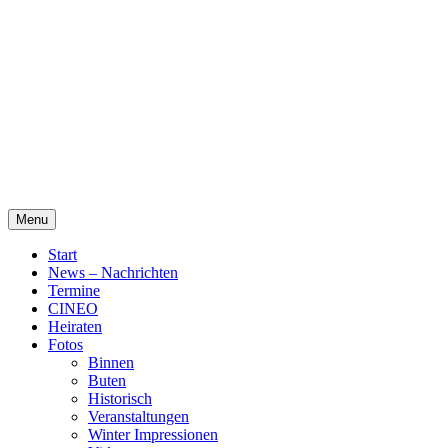
Skip
Alte Wassermühle Friesoythe
to
content
Menu
Start
News – Nachrichten
Termine
CINEO
Heiraten
Fotos
Binnen
Buten
Historisch
Veranstaltungen
Winter Impressionen