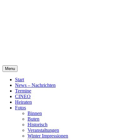
Skip
Alte Wassermühle Friesoythe
to
content
Menu
Start
News – Nachrichten
Termine
CINEO
Heiraten
Fotos
Binnen
Buten
Historisch
Veranstaltungen
Winter Impressionen