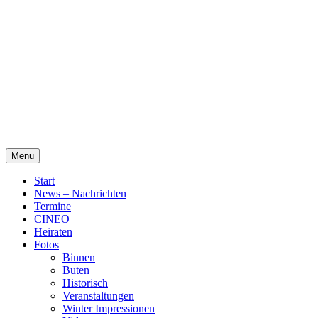
Skip
Alte Wassermühle Friesoythe
to
content
Menu
Start
News – Nachrichten
Termine
CINEO
Heiraten
Fotos
Binnen
Buten
Historisch
Veranstaltungen
Winter Impressionen