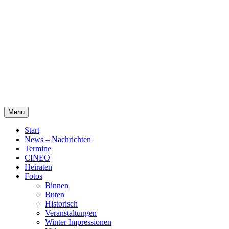
Skip
Alte Wassermühle Friesoythe
to
content
Menu
Start
News – Nachrichten
Termine
CINEO
Heiraten
Fotos
Binnen
Buten
Historisch
Veranstaltungen
Winter Impressionen