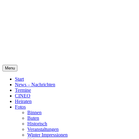
Skip
Alte Wassermühle Friesoythe
to
content
Menu
Start
News – Nachrichten
Termine
CINEO
Heiraten
Fotos
Binnen
Buten
Historisch
Veranstaltungen
Winter Impressionen