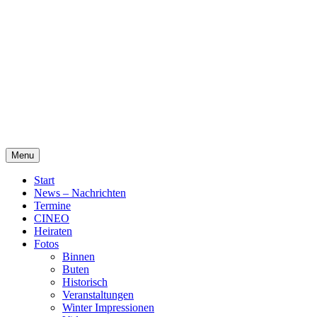
Skip
Alte Wassermühle Friesoythe
to
content
Menu
Start
News – Nachrichten
Termine
CINEO
Heiraten
Fotos
Binnen
Buten
Historisch
Veranstaltungen
Winter Impressionen