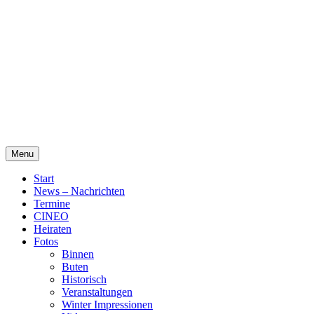
Skip
Alte Wassermühle Friesoythe
to
content
Menu
Start
News – Nachrichten
Termine
CINEO
Heiraten
Fotos
Binnen
Buten
Historisch
Veranstaltungen
Winter Impressionen