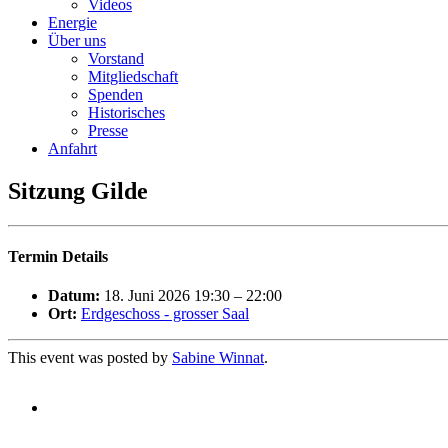
Videos
Energie
Über uns
Vorstand
Mitgliedschaft
Spenden
Historisches
Presse
Anfahrt
Sitzung Gilde
Termin Details
Datum:
18. Juni 2026 19:30
–
22:00
Ort:
Erdgeschoss - grosser Saal
This event was posted by
Sabine Winnat
.