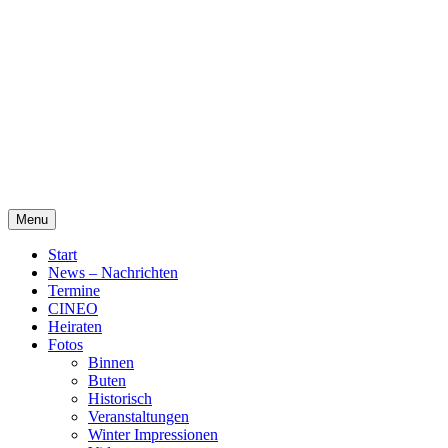
Skip
Alte Wassermühle Friesoythe
to
content
Menu
Start
News – Nachrichten
Termine
CINEO
Heiraten
Fotos
Binnen
Buten
Historisch
Veranstaltungen
Winter Impressionen