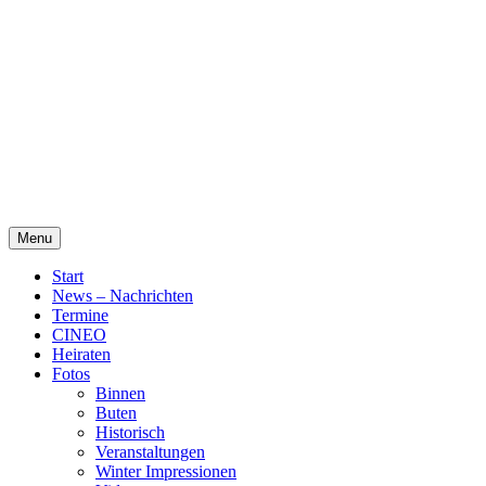
Skip
Alte Wassermühle Friesoythe
to
content
Menu
Start
News – Nachrichten
Termine
CINEO
Heiraten
Fotos
Binnen
Buten
Historisch
Veranstaltungen
Winter Impressionen