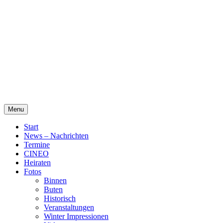
Skip
Alte Wassermühle Friesoythe
to
content
Menu
Start
News – Nachrichten
Termine
CINEO
Heiraten
Fotos
Binnen
Buten
Historisch
Veranstaltungen
Winter Impressionen