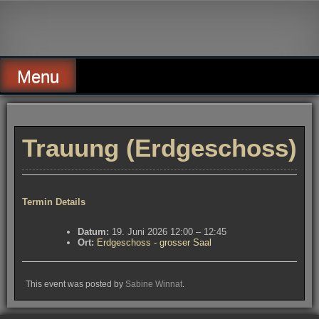
Skip
to
Alte Wassermühle Friesoythe
content
Menu
Trauung (Erdgeschoss)
Termin Details
Datum:
19. Juni 2026 12:00
–
12:45
Ort:
Erdgeschoss - grosser Saal
This event was posted by
Sabine Winnat
.