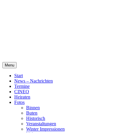
Skip
Alte Wassermühle Friesoythe
to
content
Menu
Start
News – Nachrichten
Termine
CINEO
Heiraten
Fotos
Binnen
Buten
Historisch
Veranstaltungen
Winter Impressionen