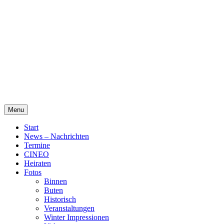
Skip
Alte Wassermühle Friesoythe
to
content
Menu
Start
News – Nachrichten
Termine
CINEO
Heiraten
Fotos
Binnen
Buten
Historisch
Veranstaltungen
Winter Impressionen