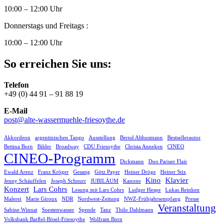
10:00 – 12:00 Uhr
Donnerstags und Freitags :
10:00 – 12:00 Uhr
So erreichen Sie uns:
Telefon
+49 (0) 44 91 – 91 88 19
E-Mail
post@alte-wassermuehle-friesoythe.de
Akkordeon
argentinischen Tango
Ausstellung
Bernd Althusmann
Bestsellerautor
Bettina Born
Bilder
Broadway
CDU Friesoythe
Christa Anneken
CINEO
CINEO-Programm
Dickmann
Duo Pariser Flair
Ewald Arenz
Franz Kröger
Gesang
Götz Payer
Heiner Dröge
Heiner Stix
Kino
Klavier
Jenny Schäuffelen
Joseph Schnurr
JUBILÄUM
Kanone
Konzert
Lars Cohrs
Lesung mit Lars Cohrs
Ludger Hespe
Lukas Reinken
Malerei
Marie Giroux
NDR
Nordwest-Zeitung
NWZ-Frühjahrsempfang
Presse
Veranstaltung
Sabine Winnat
Soestenwasser
Spende
Tanz
Thilo Dahlmann
Volksbank Barßel-Bösel-Friesoythe
Wolfram Born