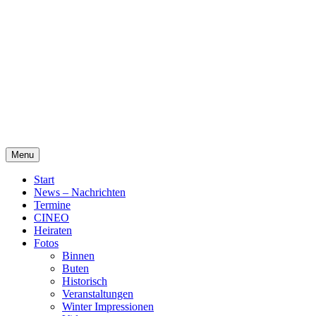
Skip
Alte Wassermühle Friesoythe
to
content
Menu
Start
News – Nachrichten
Termine
CINEO
Heiraten
Fotos
Binnen
Buten
Historisch
Veranstaltungen
Winter Impressionen