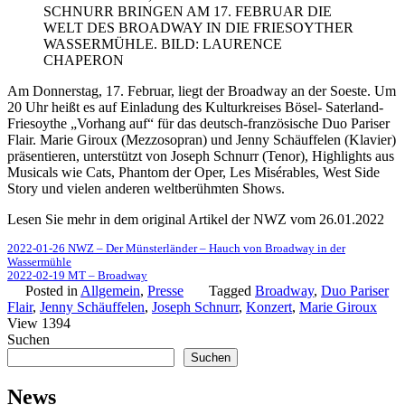
SCHNURR BRINGEN AM 17. FEBRUAR DIE
WELT DES BROADWAY IN DIE FRIESOYTHER
WASSERMÜHLE. BILD: LAURENCE
CHAPERON
Am Donnerstag, 17. Februar, liegt der Broadway an der Soeste. Um
20 Uhr heißt es auf Einladung des Kulturkreises Bösel- Saterland-
Friesoythe „Vorhang auf“ für das deutsch-französische Duo Pariser
Flair. Marie Giroux (Mezzosopran) und Jenny Schäuffelen (Klavier)
präsentieren, unterstützt von Joseph Schnurr (Tenor), Highlights aus
Musicals wie Cats, Phantom der Oper, Les Misérables, West Side
Story und vielen anderen weltberühmten Shows.
Lesen Sie mehr in dem original Artikel der NWZ vom 26.01.2022
2022-01-26 NWZ – Der Münsterländer – Hauch von Broadway in der
Wassermühle
2022-02-19 MT – Broadway
Posted in
Allgemein
,
Presse
Tagged
Broadway
,
Duo Pariser
Flair
,
Jenny Schäuffelen
,
Joseph Schnurr
,
Konzert
,
Marie Giroux
View 1394
Suchen
Suchen
News