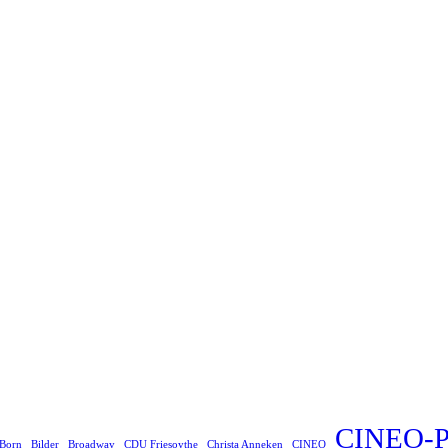
CINEO-P
 Born
Bilder
Broadway
CDU Friesoythe
Christa Anneken
CINEO