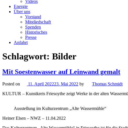
Videos
Energie
Über uns
Vorstand
Mitgliedschaft
Spenden
Historisches
Presse
Anfahrt
Schlagwort:
Bilder
Mit Soestenwasser auf Leinwand gemalt
Posted on
11. April 2022
23. Mai 2022
by
Thomas Schmidt
KULTUR – Kunstkreis Friesoythe zeigt Werke in der alten Wasserm
Ausstellung im Kulturzentrum „Alte Wassermühle“
Heiner Elsen – NWZ – 11.04.2022
Das Kulturzentrum „Alte Wassermühle“ in Friesoythe ist für die Stad