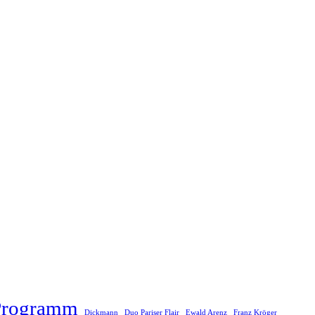
rogramm
Dickmann
Duo Pariser Flair
Ewald Arenz
Franz Kröger