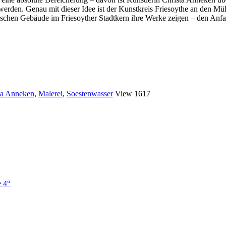
erden. Genau mit dieser Idee ist der Kunstkreis Friesoythe an den Mü
rischen Gebäude im Friesoyther Stadtkern ihre Werke zeigen – den Anf
ta Anneken
,
Malerei
,
Soestenwasser
View 1617
e 4“