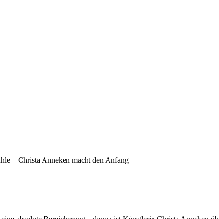
ühle – Christa Anneken macht den Anfang
t eine absolute Bereicherung – davon ist Künstlerin Christa Anneken ü