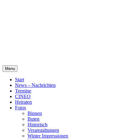
Skip
Alte Wassermühle Friesoythe
to
content
Menu
Start
News – Nachrichten
Termine
CINEO
Heiraten
Fotos
Binnen
Buten
Historisch
Veranstaltungen
Winter Impressionen