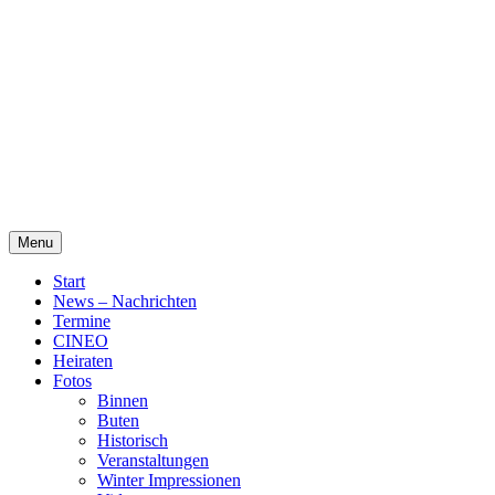
Skip
Alte Wassermühle Friesoythe
to
content
Menu
Start
News – Nachrichten
Termine
CINEO
Heiraten
Fotos
Binnen
Buten
Historisch
Veranstaltungen
Winter Impressionen