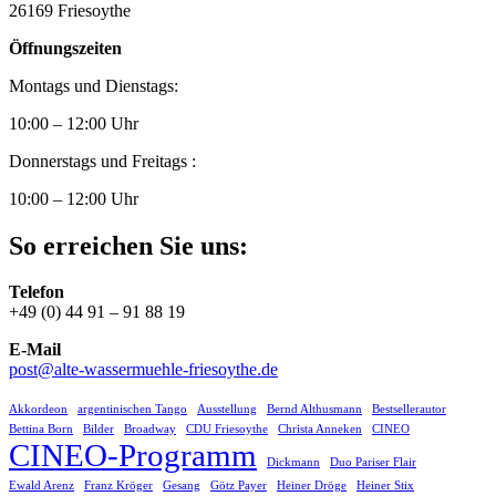
26169 Friesoythe
Öffnungszeiten
Montags und Dienstags:
10:00 – 12:00 Uhr
Donnerstags und Freitags :
10:00 – 12:00 Uhr
So erreichen Sie uns:
Telefon
+49 (0) 44 91 – 91 88 19
E-Mail
post@alte-wassermuehle-friesoythe.de
Akkordeon
argentinischen Tango
Ausstellung
Bernd Althusmann
Bestsellerautor
Bettina Born
Bilder
Broadway
CDU Friesoythe
Christa Anneken
CINEO
CINEO-Programm
Dickmann
Duo Pariser Flair
Ewald Arenz
Franz Kröger
Gesang
Götz Payer
Heiner Dröge
Heiner Stix