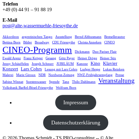
Telefon
+49 (0) 44 91 – 91 88 19
E-Mail
post@alte-wassermuehle-friesoythe.de
Akkordeon
argentinischen Tango
Ausstellung
Bernd Althusmann
Bestsellerautor
Bettina Born
Bilder
Broadway
CDU Friesoythe
Christa Anneken
CINEO
CINEO-Programm
Dickmann
Duo Pariser Flair
Ewald Arenz
Franz Kröger
Gesang
Götz Payer
Heiner Dröge
Heiner Stix
Kino
Klavier
Jenny Schäuffelen
Joseph Schnurr
JUBILÄUM
Kanone
Konzert
Lars Cohrs
Lesung mit Lars Cohrs
Ludger Hespe
Lukas Reinken
Malerei
Marie Giroux
NDR
Nordwest-Zeitung
NWZ-Frühjahrsempfang
Presse
Veranstaltung
Sabine Winnat
Soestenwasser
Spende
Tanz
Thilo Dahlmann
Volksbank Barßel-Bösel-Friesoythe
Wolfram Born
Impressum
Datenschutzerklärung
© 2026 Thomas Schmidt - TS PRO-consulting -- © Alte