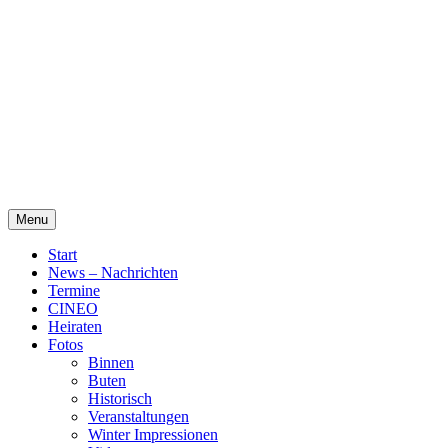
Skip
Alte Wassermühle Friesoythe
to
content
Menu
Start
News – Nachrichten
Termine
CINEO
Heiraten
Fotos
Binnen
Buten
Historisch
Veranstaltungen
Winter Impressionen