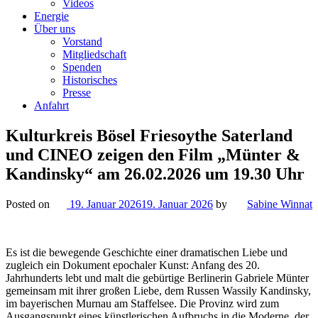
Videos
Energie
Über uns
Vorstand
Mitgliedschaft
Spenden
Historisches
Presse
Anfahrt
Kulturkreis Bösel Friesoythe Saterland
und CINEO zeigen den Film „Münter &
Kandinsky“ am 26.02.2026 um 19.30 Uhr
Posted on
19. Januar 2026
19. Januar 2026
by
Sabine Winnat
Es ist die bewegende Geschichte einer dramatischen Liebe und
zugleich ein Dokument epochaler Kunst: Anfang des 20.
Jahrhunderts lebt und malt die gebürtige Berlinerin Gabriele Münter
gemeinsam mit ihrer großen Liebe, dem Russen Wassily Kandinsky,
im bayerischen Murnau am Staffelsee. Die Provinz wird zum
Ausgangspunkt eines künstlerischen Aufbruchs in die Moderne, der