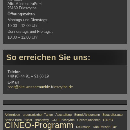
Alte Mühlenstraße 6
26169 Friesoythe
Öffnungszeiten
Montags und Dienstags:
10:00 – 12:00 Uhr
Donnerstags und Freitags :
10:00 – 12:00 Uhr
So erreichen Sie uns:
Telefon
+49 (0) 44 91 – 91 88 19
E-Mail
post@alte-wassermuehle-friesoythe.de
Akkordeon
argentinischen Tango
Ausstellung
Bernd Althusmann
Bestsellerautor
Bettina Born
Bilder
Broadway
CDU Friesoythe
Christa Anneken
CINEO
CINEO-Programm
Dickmann
Duo Pariser Flair