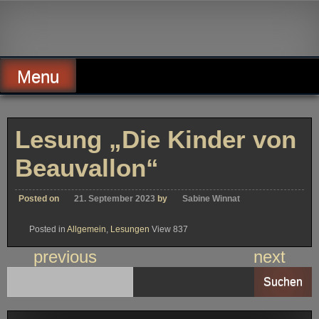
Skip
to
Alte Wassermühle Friesoythe
content
Menu
Lesung „Die Kinder von
Beauvallon“
Posted on
21. September 2023
by
Sabine Winnat
Posted in
Allgemein
,
Lesungen
View 837
previous
next
Suchen