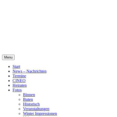
Skip
Alte Wassermühle Friesoythe
to
content
Menu
Start
News – Nachrichten
Termine
CINEO
Heiraten
Fotos
Binnen
Buten
Historisch
Veranstaltungen
Winter Impressionen