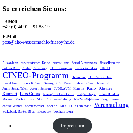
So erreichen Sie uns:
Telefon
+49 (0) 44 91 – 91 88 19
E-Mail
post@alte-wassermuehle-friesoythe.de
Akkordeon
argentinischen Tango
Ausstellung
Bernd Althusmann
Bestsellerautor
Bettina Born
Bilder
Broadway
CDU Friesoythe
Christa Anneken
CINEO
CINEO-Programm
Dickmann
Duo Pariser Flair
Ewald Arenz
Franz Kröger
Gesang
Götz Payer
Heiner Dröge
Heiner Stix
Kino
Klavier
Jenny Schäuffelen
Joseph Schnurr
JUBILÄUM
Kanone
Konzert
Lars Cohrs
Lesung mit Lars Cohrs
Ludger Hespe
Lukas Reinken
Malerei
Marie Giroux
NDR
Nordwest-Zeitung
NWZ-Frühjahrsempfang
Presse
Veranstaltung
Sabine Winnat
Soestenwasser
Spende
Tanz
Thilo Dahlmann
Volksbank Barßel-Bösel-Friesoythe
Wolfram Born
Impressum