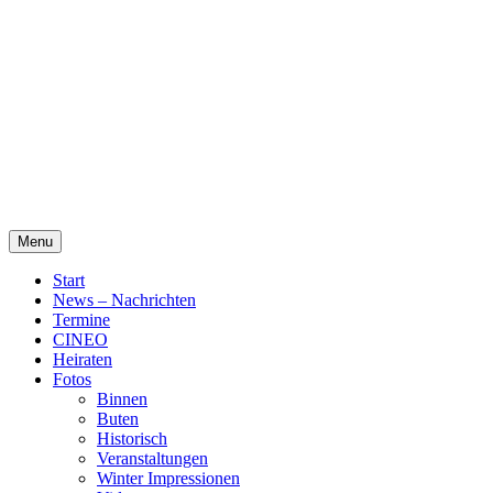
Skip
Alte Wassermühle Friesoythe
to
content
Menu
Start
News – Nachrichten
Termine
CINEO
Heiraten
Fotos
Binnen
Buten
Historisch
Veranstaltungen
Winter Impressionen