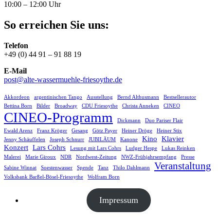
10:00 – 12:00 Uhr
So erreichen Sie uns:
Telefon
+49 (0) 44 91 – 91 88 19
E-Mail
post@alte-wassermuehle-friesoythe.de
Akkordeon
argentinischen Tango
Ausstellung
Bernd Althusmann
Bestsellerautor
Bettina Born
Bilder
Broadway
CDU Friesoythe
Christa Anneken
CINEO
CINEO-Programm
Dickmann
Duo Pariser Flair
Ewald Arenz
Franz Kröger
Gesang
Götz Payer
Heiner Dröge
Heiner Stix
Kino
Klavier
Jenny Schäuffelen
Joseph Schnurr
JUBILÄUM
Kanone
Konzert
Lars Cohrs
Lesung mit Lars Cohrs
Ludger Hespe
Lukas Reinken
Malerei
Marie Giroux
NDR
Nordwest-Zeitung
NWZ-Frühjahrsempfang
Presse
Veranstaltung
Sabine Winnat
Soestenwasser
Spende
Tanz
Thilo Dahlmann
Volksbank Barßel-Bösel-Friesoythe
Wolfram Born
Impressum