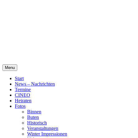
Skip
Alte Wassermühle Friesoythe
to
content
Menu
Start
News – Nachrichten
Termine
CINEO
Heiraten
Fotos
Binnen
Buten
Historisch
Veranstaltungen
Winter Impressionen