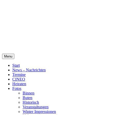
Skip
Alte Wassermühle Friesoythe
to
content
Menu
Start
News – Nachrichten
Termine
CINEO
Heiraten
Fotos
Binnen
Buten
Historisch
Veranstaltungen
Winter Impressionen