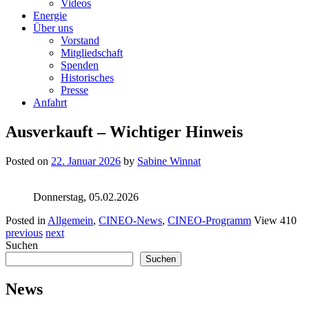
Videos
Energie
Über uns
Vorstand
Mitgliedschaft
Spenden
Historisches
Presse
Anfahrt
Ausverkauft – Wichtiger Hinweis
Posted on
22. Januar 2026
by
Sabine Winnat
Donnerstag, 05.02.2026
Posted in
Allgemein
,
CINEO-News
,
CINEO-Programm
View 410
previous
next
Suchen
Suchen
News