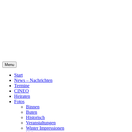
Skip
Alte Wassermühle Friesoythe
to
content
Menu
Start
News – Nachrichten
Termine
CINEO
Heiraten
Fotos
Binnen
Buten
Historisch
Veranstaltungen
Winter Impressionen