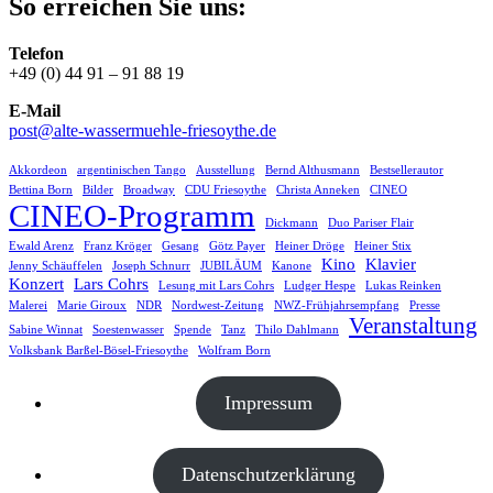
So erreichen Sie uns:
Telefon
+49 (0) 44 91 – 91 88 19
E-Mail
post@alte-wassermuehle-friesoythe.de
Akkordeon
argentinischen Tango
Ausstellung
Bernd Althusmann
Bestsellerautor
Bettina Born
Bilder
Broadway
CDU Friesoythe
Christa Anneken
CINEO
CINEO-Programm
Dickmann
Duo Pariser Flair
Ewald Arenz
Franz Kröger
Gesang
Götz Payer
Heiner Dröge
Heiner Stix
Kino
Klavier
Jenny Schäuffelen
Joseph Schnurr
JUBILÄUM
Kanone
Konzert
Lars Cohrs
Lesung mit Lars Cohrs
Ludger Hespe
Lukas Reinken
Malerei
Marie Giroux
NDR
Nordwest-Zeitung
NWZ-Frühjahrsempfang
Presse
Veranstaltung
Sabine Winnat
Soestenwasser
Spende
Tanz
Thilo Dahlmann
Volksbank Barßel-Bösel-Friesoythe
Wolfram Born
Impressum
Datenschutzerklärung