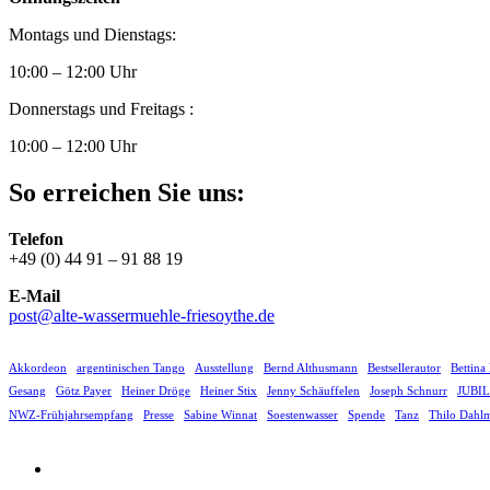
Montags und Dienstags:
10:00 – 12:00 Uhr
Donnerstags und Freitags :
10:00 – 12:00 Uhr
So erreichen Sie uns:
Telefon
+49 (0) 44 91 – 91 88 19
E-Mail
post@alte-wassermuehle-friesoythe.de
Akkordeon
argentinischen Tango
Ausstellung
Bernd Althusmann
Bestsellerautor
Bettina
Gesang
Götz Payer
Heiner Dröge
Heiner Stix
Jenny Schäuffelen
Joseph Schnurr
JUBI
NWZ-Frühjahrsempfang
Presse
Sabine Winnat
Soestenwasser
Spende
Tanz
Thilo Dahl