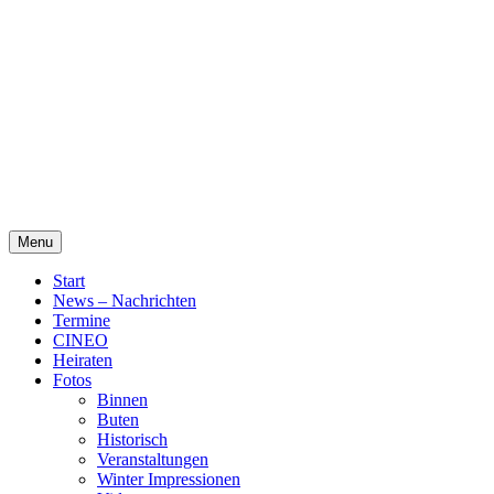
Skip
Alte Wassermühle Friesoythe
to
content
Menu
Start
News – Nachrichten
Termine
CINEO
Heiraten
Fotos
Binnen
Buten
Historisch
Veranstaltungen
Winter Impressionen