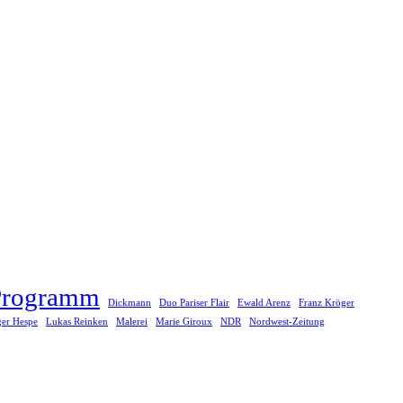
rogramm
Dickmann
Duo Pariser Flair
Ewald Arenz
Franz Kröger
er Hespe
Lukas Reinken
Malerei
Marie Giroux
NDR
Nordwest-Zeitung