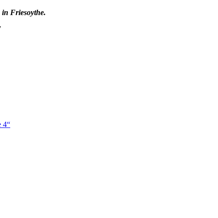
 in Friesoythe.
7
e 4“