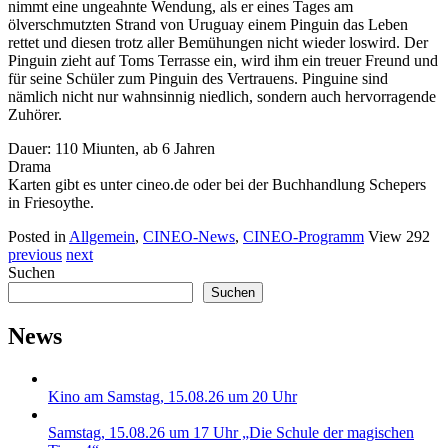
nimmt eine ungeahnte Wendung, als er eines Tages am
ölverschmutzten Strand von Uruguay einem Pinguin das Leben
rettet und diesen trotz aller Bemühungen nicht wieder loswird. Der
Pinguin zieht auf Toms Terrasse ein, wird ihm ein treuer Freund und
für seine Schüler zum Pinguin des Vertrauens. Pinguine sind
nämlich nicht nur wahnsinnig niedlich, sondern auch hervorragende
Zuhörer.
Dauer: 110 Miunten, ab 6 Jahren
Drama
Karten gibt es unter cineo.de oder bei der Buchhandlung Schepers
in Friesoythe.
Posted in
Allgemein
,
CINEO-News
,
CINEO-Programm
View 292
previous
next
Suchen
Suchen
News
Kino am Samstag, 15.08.26 um 20 Uhr
Samstag, 15.08.26 um 17 Uhr „Die Schule der magischen