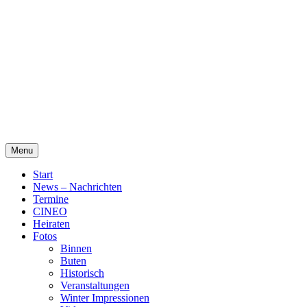
Skip
Alte Wassermühle Friesoythe
to
content
Menu
Start
News – Nachrichten
Termine
CINEO
Heiraten
Fotos
Binnen
Buten
Historisch
Veranstaltungen
Winter Impressionen