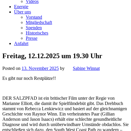
Videos
Energie
Über uns
Vorstand
Mitgliedschaft
Spenden
Historisches
Presse
Anfahrt
Freitag, 12.12.2025 um 19.30 Uhr
Posted on
13. November 2025
by
Sabine Winnat
Es gibt nur noch Restplätze!!
DER SALZPFAD ist ein britischer Film unter der Regie von
Marianne Elliott, die damit ihr Spielfilmdebüt gibt. Das Drehbuch
stammt von Rebecca Lenkiewicz und basiert auf der gleichnamigen
Geschichte von Raynor Winn. Ein verheiratetes Paar (Gillian
Anderson und Jason Isaacs) erhält eine schlechte gesundheitliche
Diagnose und wird durch unüberwindbare Umstände obdachlos. Sie
entschließen sich dazu, den South West Coast Path zu wandern –