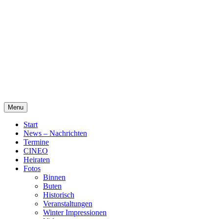
Skip
Alte Wassermühle Friesoythe
to
content
Menu
Start
News – Nachrichten
Termine
CINEO
Heiraten
Fotos
Binnen
Buten
Historisch
Veranstaltungen
Winter Impressionen