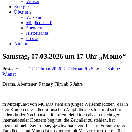
Videos
Energie
Über uns
Vorstand
Mitgliedschaft
Spenden
Historisches
Presse
Anfahrt
Samstag, 07.03.2026 um 17 Uhr „Momo“
Posted on
17. Februar 2026
17. Februar 2026
by
Sabine
Winnat
Drama, Abenteuer, Fantasy Film ab 6 Jahre
m Mittelpunkt von MOMO steht ein junges Waisenmädchen, das in
den Ruinen eines alten römischen Amphitheaters lebt und sich mit
jedem in der Nachbarschaft anfreundet. Doch als ein mächtiger
internationaler Konzern beginnt, die Zeit aller zu stehlen, hat
niemand mehr Zeit für sie, geschweige denn für ihre Freunde oder
Familien – und Momo ist zusammen mit Meister Hora, dem Hüter