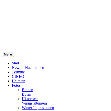
Skip
Alte Wassermühle Friesoythe
to
content
Menu
Start
News – Nachrichten
Termine
CINEO
Heiraten
Fotos
Binnen
Buten
Historisch
Veranstaltungen
Winter Impressionen