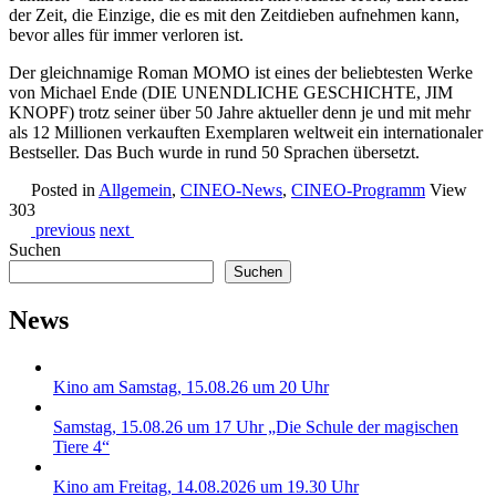
der Zeit, die Einzige, die es mit den Zeitdieben aufnehmen kann,
bevor alles für immer verloren ist.
Der gleichnamige Roman MOMO ist eines der beliebtesten Werke
von Michael Ende (DIE UNENDLICHE GESCHICHTE, JIM
KNOPF) trotz seiner über 50 Jahre aktueller denn je und mit mehr
als 12 Millionen verkauften Exemplaren weltweit ein internationaler
Bestseller. Das Buch wurde in rund 50 Sprachen übersetzt.
Posted in
Allgemein
,
CINEO-News
,
CINEO-Programm
View
303
previous
next
Suchen
Suchen
News
Kino am Samstag, 15.08.26 um 20 Uhr
Samstag, 15.08.26 um 17 Uhr „Die Schule der magischen
Tiere 4“
Kino am Freitag, 14.08.2026 um 19.30 Uhr