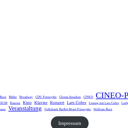
CINEO-P
 Born
Bilder
Broadway
CDU Friesoythe
Christa Anneken
CINEO
Kino
Klavier
Konzert
Lars Cohrs
LÄUM
Kanone
Lesung mit Lars Cohrs
Ludg
Veranstaltung
mann
Volksbank Barßel-Bösel-Friesoythe
Wolfram Born
Impressum