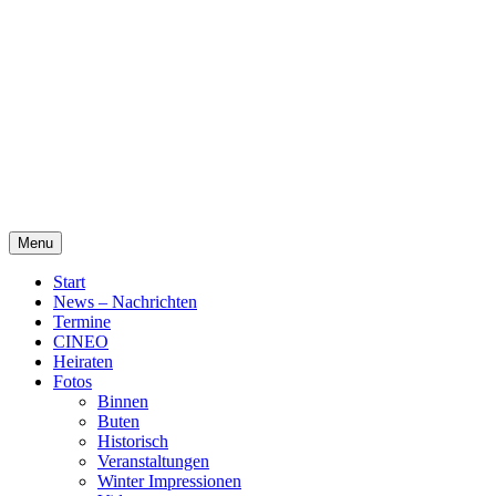
Skip
Alte Wassermühle Friesoythe
to
content
Menu
Start
News – Nachrichten
Termine
CINEO
Heiraten
Fotos
Binnen
Buten
Historisch
Veranstaltungen
Winter Impressionen