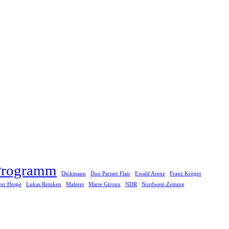
rogramm
Dickmann
Duo Pariser Flair
Ewald Arenz
Franz Kröger
er Hespe
Lukas Reinken
Malerei
Marie Giroux
NDR
Nordwest-Zeitung