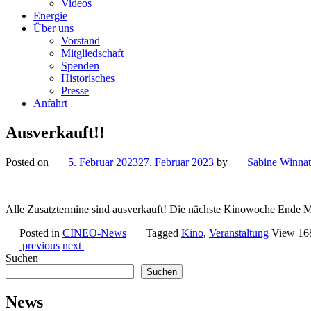
Videos
Energie
Über uns
Vorstand
Mitgliedschaft
Spenden
Historisches
Presse
Anfahrt
Ausverkauft!!
Posted on
5. Februar 2023
27. Februar 2023
by
Sabine Winnat
Alle Zusatztermine sind ausverkauft! Die nächste Kinowoche Ende Mär
Posted in
CINEO-News
Tagged
Kino
,
Veranstaltung
View 16
previous
next
Suchen
Suchen
News