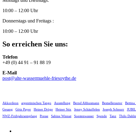
Montags und Dienstags:
10:00 – 12:00 Uhr
Donnerstags und Freitags :
10:00 – 12:00 Uhr
So erreichen Sie uns:
Telefon
+49 (0) 44 91 – 91 88 19
E-Mail
post@alte-wassermuehle-friesoythe.de
Akkordeon
argentinischen Tango
Ausstellung
Bernd Althusmann
Bestsellerautor
Bettina
Gesang
Götz Payer
Heiner Dröge
Heiner Stix
Jenny Schäuffelen
Joseph Schnurr
JUBI
NWZ-Frühjahrsempfang
Presse
Sabine Winnat
Soestenwasser
Spende
Tanz
Thilo Dahl